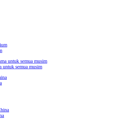
um
ma untuk semua musim
a
na