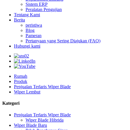
Sistem ERP
Peralatan Pengujian
Tentang Kami
Berita
peristiwa
Blog
Pameran
Pertanyaan yang Sering Diajukan (FAQ)
Hubungi kami
Rumah
Produk
Penjualan Terlaris Wiper Blade
Wiper Lembut
Kategori
Penjualan Terlaris Wiper Blade
Wiper Blade Hibrida
Wiper Blade Baru