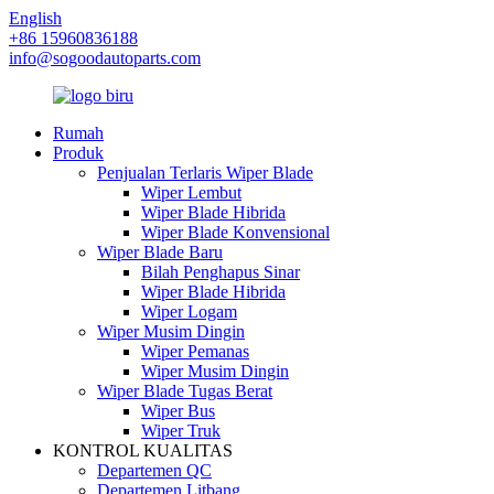
English
+86 15960836188
info@sogoodautoparts.com
Rumah
Produk
Penjualan Terlaris Wiper Blade
Wiper Lembut
Wiper Blade Hibrida
Wiper Blade Konvensional
Wiper Blade Baru
Bilah Penghapus Sinar
Wiper Blade Hibrida
Wiper Logam
Wiper Musim Dingin
Wiper Pemanas
Wiper Musim Dingin
Wiper Blade Tugas Berat
Wiper Bus
Wiper Truk
KONTROL KUALITAS
Departemen QC
Departemen Litbang