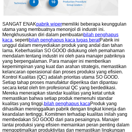
SANGAT ENAK
pabrik wiper
memiliki beberapa keunggulan
utama yang membuatnya menonjol di industri ini.
Mengkhususkan diri dalam pembuatan
bilah penghapus
kaca
, seperti
bilah penghapus kaca tugas berat
Pabrik ini
unggul dalam menyediakan produk yang andal dan tahan
lama. Keberhasilan SO GOOD didukung oleh pemahaman
mendalam tentang industri ini oleh para manajer pabriknya
yang berpengalaman. Para manajer ini memberikan
kepemimpinan yang kuat dan arahan strategis, memastikan
kelancaran operasional dan proses produksi yang efisien.
Kontrol Kualitas (QC) adalah prioritas utama SO GOOD.
Setiap tahap proses manufaktur diperiksa dan dipantau
secara ketat oleh tim profesional QC yang berdedikasi.
Mereka menerapkan standar kualitas yang ketat untuk
memastikan bahwa setiap produk memenuhi standar
kualitas yang tinggi.
bilah penghapus kaca
Produk yang
dihasilkan meninggalkan pabrik dengan tingkat kinerja dan
keandalan tertinggi. Komitmen terhadap kualitas inilah yang
membedakan SO GOOD dari para pesaingnya. Manajer
lantai produksi yang efisien memainkan peran penting dalam
mengoptimalkan produktivitas dan memastikan lingkungan