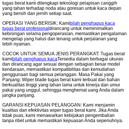
tugas berat kami dilengkapi teknologi pelapisan canggih
yang tahan terhadap noda atau goresan untuk kaca depan
yang bersih dan jernih setiap saat.
OPERASI YANG BERISIK: Kami
bilah penghapus kaca
tugas berat profesional
dirancang untuk meminimalkan
kebisingan selama pengoperasian, memastikan pengalaman
mengelap yang halus dan tenang untuk perjalanan yang
lebih nyaman.
COCOK UNTUK SEMUA JENIS PERANGKAT: Tugas berat
kami
bilah penghapus kaca
Tersedia dalam berbagai ukuran
dan dirancang agar sesuai dengan sebagian besar model
kendaraan, memastikan kompatibilitas dan kemudahan
penggunaan bagi semua pelanggan. Masa Pakai yang
Panjang: Wiper blade tugas berat kami terbuat dari bahan
berkualitas tinggi yang tahan lama untuk kinerja dan umur
pakai yang unggul, sehingga menghemat uang Anda dalam
jangka panjang.
GARANSI KEPUASAN PELANGGAN: Kami menjamin
kualitas dan efektivitas wiper tugas berat kami. Jika Anda
tidak puas, kami menawarkan kebijakan pengembalian
tanpa ribet untuk memastikan kepuasan Anda sepenuhnya.