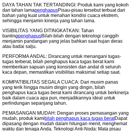
DAYA TAHAN TAK TERTANDINGI: Produk kami yang kokoh
dan tahan lama
penghapus
Pisau-pisau tersebut terbuat dari
bahan yang kuat untuk menahan kondisi cuaca ekstrem,
sehingga menjamin kinerja yang tahan lama.
VISIBILITAS YANG DITINGKATKAN: Tahan
banting
penghapus
Bilah-bilah dengan teknologi canggih
menjamin pandangan yang jelas bahkan saat hujan deras
atau badai salju.
PERFORMA ANDAL: Dirancang untuk menangani tugas-
tugas terberat, bilah penghapus kaca tugas berat kami
memberikan sapuan yang konsisten dan andal di seluruh
kaca depan, memastikan visibilitas maksimal setiap saat.
KOMPATIBILITAS SEGALA CUACA: Dari musim panas
yang terik hingga musim dingin yang dingin, bilah
penghapus kaca tugas berat kami dirancang untuk berkinerja
baik dalam cuaca apa pun, menjadikannya ideal untuk
perlindungan sepanjang tahun.
PEMASANGAN MUDAH: Dengan proses pemasangan yang
mudah, produk kami
bilah penghapus kaca tugas berat
Dapat
dipasang dengan mudah dalam hitungan menit, menghemat
waktu dan tenaga Anda. Teknologi Anti-Noda: Mata pisau