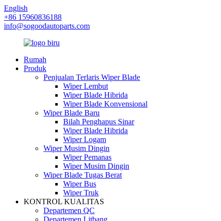
English
+86 15960836188
info@sogoodautoparts.com
Rumah
Produk
Penjualan Terlaris Wiper Blade
Wiper Lembut
Wiper Blade Hibrida
Wiper Blade Konvensional
Wiper Blade Baru
Bilah Penghapus Sinar
Wiper Blade Hibrida
Wiper Logam
Wiper Musim Dingin
Wiper Pemanas
Wiper Musim Dingin
Wiper Blade Tugas Berat
Wiper Bus
Wiper Truk
KONTROL KUALITAS
Departemen QC
Departemen Litbang