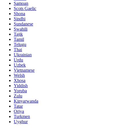
Samoan
Scots Gaelic
Shona
Sindhi
Sundanese
Swahili
Tajik
Tamil
Telugu
Thai
Ukrainian
Urdu
Uzbek
Vietnamese
Welsh
Xhosa
Yiddish
Yoruba
Zulu
Kinyarwanda
Tatar
Oriya
Turkmen
Uyghur